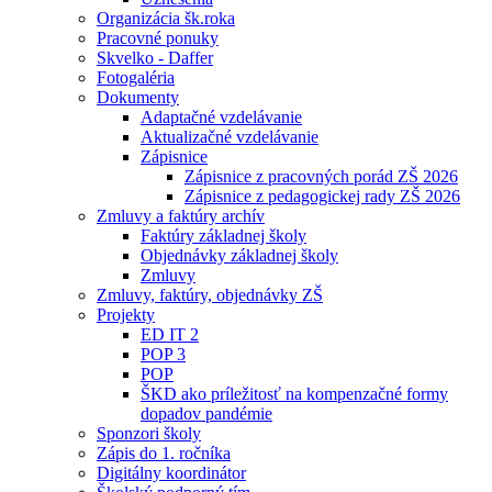
Organizácia šk.roka
Pracovné ponuky
Skvelko - Daffer
Fotogaléria
Dokumenty
Adaptačné vzdelávanie
Aktualizačné vzdelávanie
Zápisnice
Zápisnice z pracovných porád ZŠ 2026
Zápisnice z pedagogickej rady ZŠ 2026
Zmluvy a faktúry archív
Faktúry základnej školy
Objednávky základnej školy
Zmluvy
Zmluvy, faktúry, objednávky ZŠ
Projekty
ED IT 2
POP 3
POP
ŠKD ako príležitosť na kompenzačné formy
dopadov pandémie
Sponzori školy
Zápis do 1. ročníka
Digitálny koordinátor