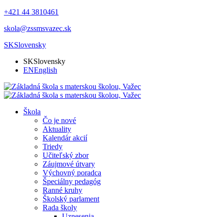
+421 44 3810461
skola@zssmsvazec.sk
SK
Slovensky
SK
Slovensky
EN
English
Škola
Čo je nové
Aktuality
Kalendár akcií
Triedy
Učiteľský zbor
Záujmové útvary
Výchovný poradca
Špeciálny pedagóg
Ranné kruhy
Školský parlament
Rada školy
Uznesenia