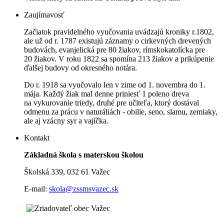
Zaujímavosť
Začiatok pravidelného vyučovania uvádzajú kroniky r.1802,
ale už od r. 1787 existujú záznamy o cirkevných drevených
budovách, evanjelická pre 80 žiakov, rímskokatolícka pre
20 žiakov. V roku 1822 sa spomína 213 žiakov a prikúpenie
ďalšej budovy od okresného notára.
Do r. 1918 sa vyučovalo len v zime od 1. novembra do 1.
mája. Každý žiak mal denne priniesť 1 poleno dreva
na vykurovanie triedy, druhé pre učiteľa, ktorý dostával
odmenu za prácu v naturáliách - obilie, seno, slamu, zemiaky,
ale aj vzácny syr a vajíčka.
Kontakt
Základná škola s materskou školou
Školská 339, 032 61 Važec
E-mail:
skola@zssmsvazec.sk