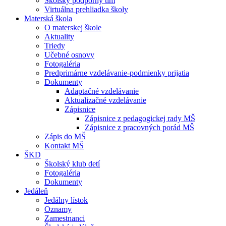
Školský podporný tím
Virtuálna prehliadka školy
Materská škola
O materskej škole
Aktuality
Triedy
Učebné osnovy
Fotogaléria
Predprimárne vzdelávanie-podmienky prijatia
Dokumenty
Adaptačné vzdelávanie
Aktualizačné vzdelávanie
Zápisnice
Zápisnice z pedagogickej rady MŠ
Zápisnice z pracovných porád MŠ
Zápis do MŠ
Kontakt MŠ
ŠKD
Školský klub detí
Fotogaléria
Dokumenty
Jedáleň
Jedálny lístok
Oznamy
Zamestnanci