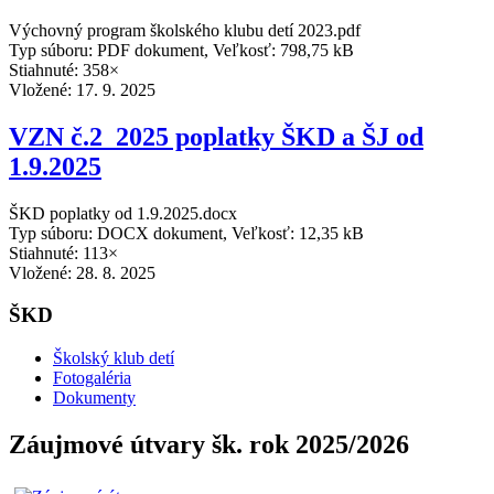
Výchovný program školského klubu detí 2023.pdf
Typ súboru: PDF dokument, Veľkosť: 798,75 kB
Stiahnuté: 358×
Vložené:
17. 9. 2025
VZN č.2_2025 poplatky ŠKD a ŠJ od
1.9.2025
ŠKD poplatky od 1.9.2025.docx
Typ súboru: DOCX dokument, Veľkosť: 12,35 kB
Stiahnuté: 113×
Vložené:
28. 8. 2025
ŠKD
Školský klub detí
Fotogaléria
Dokumenty
Záujmové útvary šk. rok 2025/2026