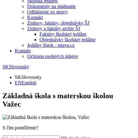
Školská jedáleň
Dokumenty na stiahnutie
Odhlásenie zo stravy
Kontakt
Zmluvy, faktúry, objednávky ŠJ
Zmluvy a faktúry archív ŠJ
Faktúry školskej jedálne
Objednávky školskej jedálne
Jedálny lístok - strava.cz
Kontakt
Ochrana osobných údajov
SK
Slovensky
SK
Slovensky
EN
English
Základná škola s materskou školou
Važec
S čím pomôžeme?