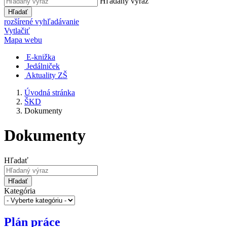
Hľadaný výraz
Hľadať
rozšírené vyhľadávanie
Vytlačiť
Mapa webu
E-knižka
Jedálniček
Aktuality ZŠ
Úvodná stránka
ŠKD
Dokumenty
Dokumenty
Hľadať
Hľadať
Kategória
Plán práce