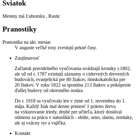
Sviatok
Meniny má
Ľubomíra
, Rastic
Pranostiky
Pranostika na akt. mesiac
V auguste veľké rosy zvestujú pekné časy.
Zaujímavosť
Začiatok pravidelného vyučovania uvádzajú kroniky r.1802,
ale už od r. 1787 existujú záznamy o cirkevných drevených
budovách, evanjelická pre 80 žiakov, rímskokatolícka pre
20 žiakov. V roku 1822 sa spomína 213 žiakov a prikúpenie
ďalšej budovy od okresného notára.
Do r. 1918 sa vyučovalo len v zime od 1. novembra do 1.
mája. Každý žiak mal denne priniesť 1 poleno dreva
na vykurovanie triedy, druhé pre učiteľa, ktorý dostával
odmenu za prácu v naturáliách - obilie, seno, slamu, zemiaky,
ale aj vzácny syr a vajíčka.
Kontakt