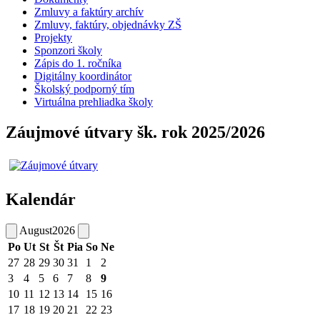
Zmluvy a faktúry archív
Zmluvy, faktúry, objednávky ZŠ
Projekty
Sponzori školy
Zápis do 1. ročníka
Digitálny koordinátor
Školský podporný tím
Virtuálna prehliadka školy
Záujmové útvary šk. rok 2025/2026
Kalendár
August
2026
Po
Ut
St
Št
Pia
So
Ne
27
28
29
30
31
1
2
3
4
5
6
7
8
9
10
11
12
13
14
15
16
17
18
19
20
21
22
23