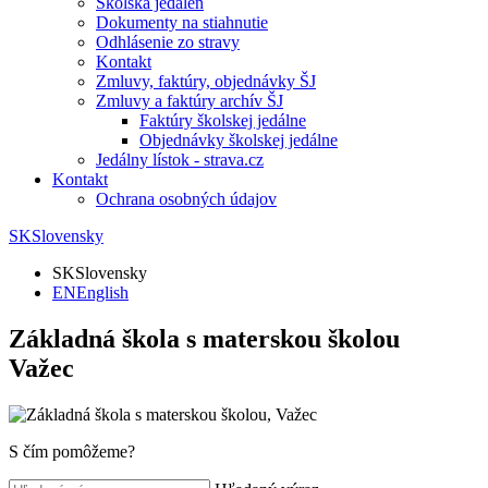
Školská jedáleň
Dokumenty na stiahnutie
Odhlásenie zo stravy
Kontakt
Zmluvy, faktúry, objednávky ŠJ
Zmluvy a faktúry archív ŠJ
Faktúry školskej jedálne
Objednávky školskej jedálne
Jedálny lístok - strava.cz
Kontakt
Ochrana osobných údajov
SK
Slovensky
SK
Slovensky
EN
English
Základná škola s materskou školou
Važec
S čím pomôžeme?