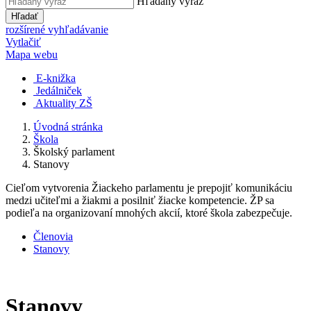
Hľadaný výraz
Hľadať
rozšírené vyhľadávanie
Vytlačiť
Mapa webu
E-knižka
Jedálniček
Aktuality ZŠ
Úvodná stránka
Škola
Školský parlament
Stanovy
Cieľom vytvorenia Žiackeho parlamentu je prepojiť komunikáciu
medzi učiteľmi a žiakmi a posilniť žiacke kompetencie. ŽP sa
podieľa na organizovaní mnohých akcií, ktoré škola zabezpečuje.
Členovia
Stanovy
Stanovy