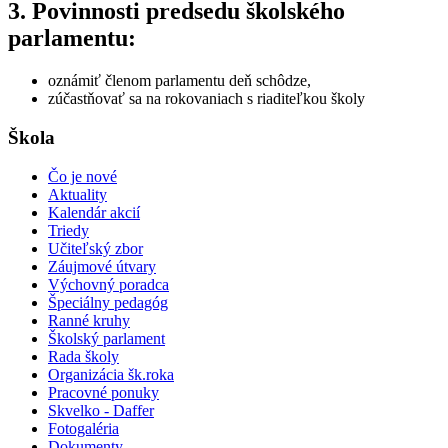
3. Povinnosti predsedu školského
parlamentu:
oznámiť členom parlamentu deň schôdze,
zúčastňovať sa na rokovaniach s riaditeľkou školy
Škola
Čo je nové
Aktuality
Kalendár akcií
Triedy
Učiteľský zbor
Záujmové útvary
Výchovný poradca
Špeciálny pedagóg
Ranné kruhy
Školský parlament
Rada školy
Organizácia šk.roka
Pracovné ponuky
Skvelko - Daffer
Fotogaléria
Dokumenty