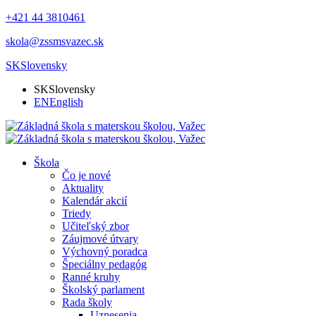
+421 44 3810461
skola@zssmsvazec.sk
SK
Slovensky
SK
Slovensky
EN
English
Škola
Čo je nové
Aktuality
Kalendár akcií
Triedy
Učiteľský zbor
Záujmové útvary
Výchovný poradca
Špeciálny pedagóg
Ranné kruhy
Školský parlament
Rada školy
Uznesenia