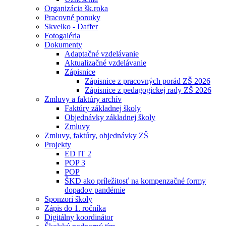
Organizácia šk.roka
Pracovné ponuky
Skvelko - Daffer
Fotogaléria
Dokumenty
Adaptačné vzdelávanie
Aktualizačné vzdelávanie
Zápisnice
Zápisnice z pracovných porád ZŠ 2026
Zápisnice z pedagogickej rady ZŠ 2026
Zmluvy a faktúry archív
Faktúry základnej školy
Objednávky základnej školy
Zmluvy
Zmluvy, faktúry, objednávky ZŠ
Projekty
ED IT 2
POP 3
POP
ŠKD ako príležitosť na kompenzačné formy
dopadov pandémie
Sponzori školy
Zápis do 1. ročníka
Digitálny koordinátor