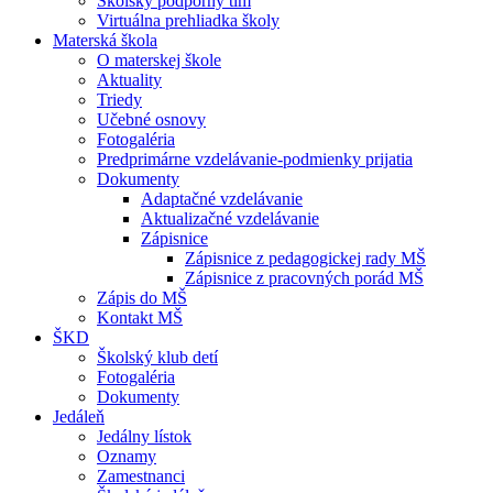
Školský podporný tím
Virtuálna prehliadka školy
Materská škola
O materskej škole
Aktuality
Triedy
Učebné osnovy
Fotogaléria
Predprimárne vzdelávanie-podmienky prijatia
Dokumenty
Adaptačné vzdelávanie
Aktualizačné vzdelávanie
Zápisnice
Zápisnice z pedagogickej rady MŠ
Zápisnice z pracovných porád MŠ
Zápis do MŠ
Kontakt MŠ
ŠKD
Školský klub detí
Fotogaléria
Dokumenty
Jedáleň
Jedálny lístok
Oznamy
Zamestnanci