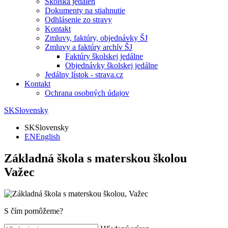
Školská jedáleň
Dokumenty na stiahnutie
Odhlásenie zo stravy
Kontakt
Zmluvy, faktúry, objednávky ŠJ
Zmluvy a faktúry archív ŠJ
Faktúry školskej jedálne
Objednávky školskej jedálne
Jedálny lístok - strava.cz
Kontakt
Ochrana osobných údajov
SK
Slovensky
SK
Slovensky
EN
English
Základná škola s materskou školou
Važec
S čím pomôžeme?