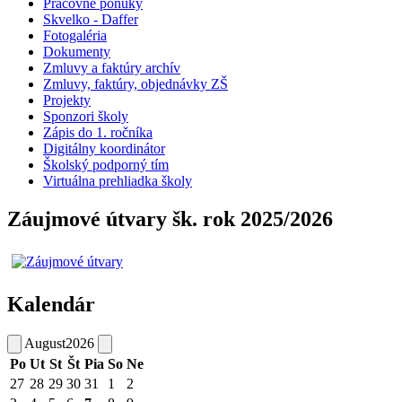
Pracovné ponuky
Skvelko - Daffer
Fotogaléria
Dokumenty
Zmluvy a faktúry archív
Zmluvy, faktúry, objednávky ZŠ
Projekty
Sponzori školy
Zápis do 1. ročníka
Digitálny koordinátor
Školský podporný tím
Virtuálna prehliadka školy
Záujmové útvary šk. rok 2025/2026
Kalendár
August
2026
Po
Ut
St
Št
Pia
So
Ne
27
28
29
30
31
1
2