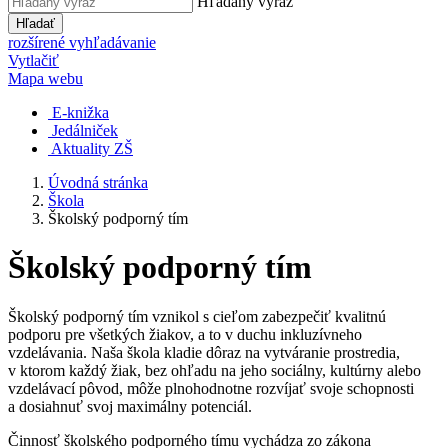
Hľadaný výraz
Hľadať
rozšírené vyhľadávanie
Vytlačiť
Mapa webu
E-knižka
Jedálniček
Aktuality ZŠ
Úvodná stránka
Škola
Školský podporný tím
Školský podporný tím
Školský podporný tím vznikol s cieľom zabezpečiť kvalitnú
podporu pre všetkých žiakov, a to v duchu inkluzívneho
vzdelávania. Naša škola kladie dôraz na vytváranie prostredia,
v ktorom každý žiak, bez ohľadu na jeho sociálny, kultúrny alebo
vzdelávací pôvod, môže plnohodnotne rozvíjať svoje schopnosti
a dosiahnuť svoj maximálny potenciál.
Činnosť školského podporného tímu vychádza zo zákona