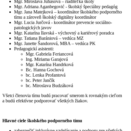
Mgr. Miroslava Juhásová – riaditeľka školy
Mgr. Adriana Aganbegović - školský špeciálny pedagóg
Mgr. Jana Matejková – koordinátor školského podporného
tímu a zároveň školský digitálny koordinátor
Mgr. Lucia Jurčová - koordinátor prevencie sociálno-
patologických javov
Mgr. Katarína Ilavská - výchovný a kariérový poradca
Mgr. Tatiana Barániová – vedúca MZ
Mgr. Janette Šandorová, MBA – vedúca PK
Pedagogickí asistenti:
Mgr. Gabriela Feriancová
Ing. Miriama Garajová
Mgr. Katarína Handrková
Bc. Hanna Gochová
bc. Lenka Profantová
bc. Peter Jančík
bc. Miroslava Budzáková
Všetci členovia tímu budú pracovať smerom k rovnakým cieľom
a budú efektívne podporovať všetkých žiakov.
Hlavné ciele školského podporného tímu
zabezpečiť inkluzívne vzdelávanie a podporu pre všetkých