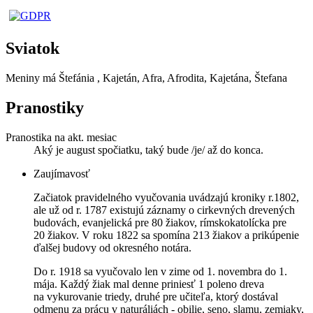
Sviatok
Meniny má
Štefánia
, Kajetán, Afra, Afrodita, Kajetána, Štefana
Pranostiky
Pranostika na akt. mesiac
Aký je august spočiatku, taký bude /je/ až do konca.
Zaujímavosť
Začiatok pravidelného vyučovania uvádzajú kroniky r.1802,
ale už od r. 1787 existujú záznamy o cirkevných drevených
budovách, evanjelická pre 80 žiakov, rímskokatolícka pre
20 žiakov. V roku 1822 sa spomína 213 žiakov a prikúpenie
ďalšej budovy od okresného notára.
Do r. 1918 sa vyučovalo len v zime od 1. novembra do 1.
mája. Každý žiak mal denne priniesť 1 poleno dreva
na vykurovanie triedy, druhé pre učiteľa, ktorý dostával
odmenu za prácu v naturáliách - obilie, seno, slamu, zemiaky,