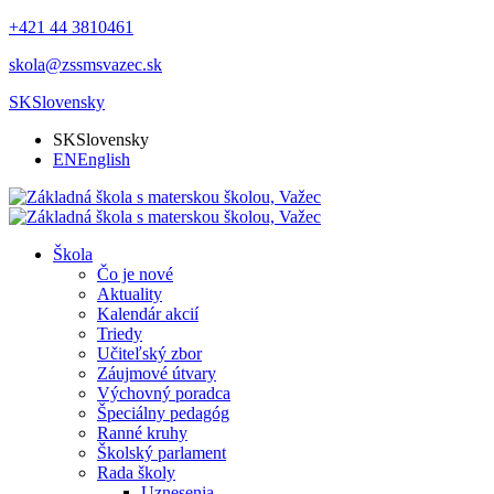
+421 44 3810461
skola@zssmsvazec.sk
SK
Slovensky
SK
Slovensky
EN
English
Škola
Čo je nové
Aktuality
Kalendár akcií
Triedy
Učiteľský zbor
Záujmové útvary
Výchovný poradca
Špeciálny pedagóg
Ranné kruhy
Školský parlament
Rada školy
Uznesenia