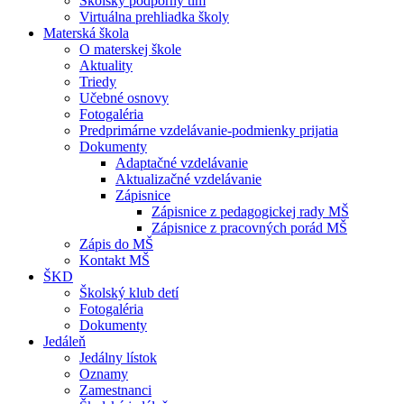
Školský podporný tím
Virtuálna prehliadka školy
Materská škola
O materskej škole
Aktuality
Triedy
Učebné osnovy
Fotogaléria
Predprimárne vzdelávanie-podmienky prijatia
Dokumenty
Adaptačné vzdelávanie
Aktualizačné vzdelávanie
Zápisnice
Zápisnice z pedagogickej rady MŠ
Zápisnice z pracovných porád MŠ
Zápis do MŠ
Kontakt MŠ
ŠKD
Školský klub detí
Fotogaléria
Dokumenty
Jedáleň
Jedálny lístok
Oznamy
Zamestnanci