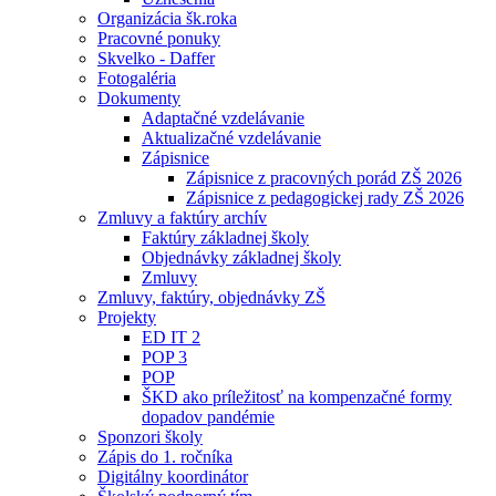
Organizácia šk.roka
Pracovné ponuky
Skvelko - Daffer
Fotogaléria
Dokumenty
Adaptačné vzdelávanie
Aktualizačné vzdelávanie
Zápisnice
Zápisnice z pracovných porád ZŠ 2026
Zápisnice z pedagogickej rady ZŠ 2026
Zmluvy a faktúry archív
Faktúry základnej školy
Objednávky základnej školy
Zmluvy
Zmluvy, faktúry, objednávky ZŠ
Projekty
ED IT 2
POP 3
POP
ŠKD ako príležitosť na kompenzačné formy
dopadov pandémie
Sponzori školy
Zápis do 1. ročníka
Digitálny koordinátor