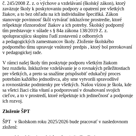
č. 245/2008 Z. z. o výchove a vzdelávaní (školský zákon), ktorý
zaväzuje školy k poskytovaniu podpory a opatrení pre všetkých
žiakov, a to bez ohľadu na ich individuálne špecifiká. Zákon
stanovuje povinnosť škôl vytvárať inkluzívne prostredie, ktoré
rešpektuje rôznorodosť žiakov a ich potreby. Školský podporný
tím predstavuje v súlade s § 84a zákona 138/2019 Z. z.
spolupracujúcu skupinu ľudí zostavenú z odborných
a pedagogických zamestnancov školy. Zloženie školského
podporného tímu upravuje vnútorný predpis , ktorý bol prerokovaní
v pedagogickej rade.
V rámci našej školy tím poskytuje podporu všetkým žiakom
bez rozdielu. Inkluzívne vzdelávanie je o rovnakých príležitostiach
pre všetkých, a preto sa snažíme prispôsobiť edukačný proces
potrebám každého jednotlivca, aby sme vytvorili spravodlivé
a rovnostárske podmienky pre všetkých. Našou víziou je škola, kde
sa všetci žiaci cítia vítaní a podporovaní v dosahovaní svojich
cieľov, a to v prostredí, ktoré rešpektuje ich jedinečnosť a podporuje
ich rozvoj.
Zloženie ŠPT
ŠPT v školskom roku 2025/2026 bude pracovať v nasledovnom
zložení: