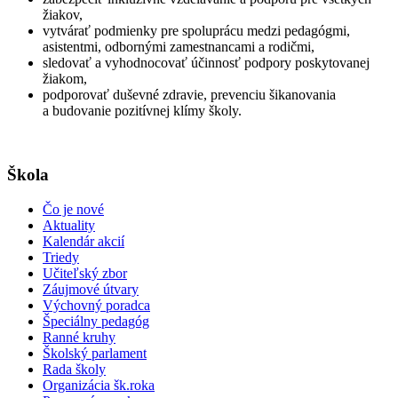
žiakov,
vytvárať podmienky pre spoluprácu medzi pedagógmi,
asistentmi, odbornými zamestnancami a rodičmi,
sledovať a vyhodnocovať účinnosť podpory poskytovanej
žiakom,
podporovať duševné zdravie, prevenciu šikanovania
a budovanie pozitívnej klímy školy.
Škola
Čo je nové
Aktuality
Kalendár akcií
Triedy
Učiteľský zbor
Záujmové útvary
Výchovný poradca
Špeciálny pedagóg
Ranné kruhy
Školský parlament
Rada školy
Organizácia šk.roka