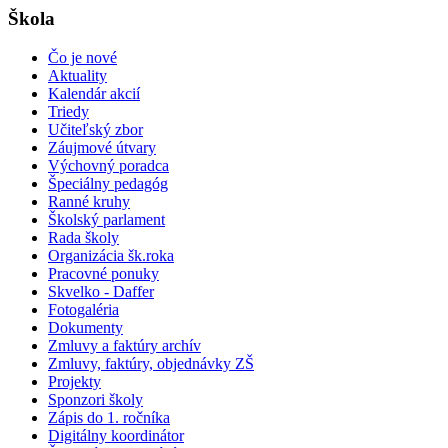
Škola
Čo je nové
Aktuality
Kalendár akcií
Triedy
Učiteľský zbor
Záujmové útvary
Výchovný poradca
Špeciálny pedagóg
Ranné kruhy
Školský parlament
Rada školy
Organizácia šk.roka
Pracovné ponuky
Skvelko - Daffer
Fotogaléria
Dokumenty
Zmluvy a faktúry archív
Zmluvy, faktúry, objednávky ZŠ
Projekty
Sponzori školy
Zápis do 1. ročníka
Digitálny koordinátor