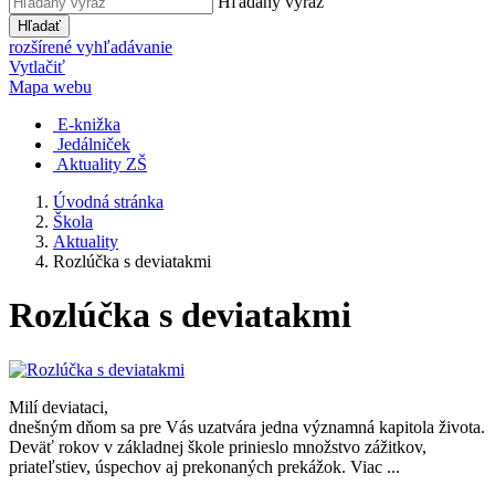
Hľadaný výraz
Hľadať
rozšírené vyhľadávanie
Vytlačiť
Mapa webu
E-knižka
Jedálniček
Aktuality ZŠ
Úvodná stránka
Škola
Aktuality
Rozlúčka s deviatakmi
Rozlúčka s deviatakmi
Milí deviataci,
dnešným dňom sa pre Vás uzatvára jedna významná kapitola života.
Deväť rokov v základnej škole prinieslo množstvo zážitkov,
priateľstiev, úspechov aj prekonaných prekážok. Viac ...