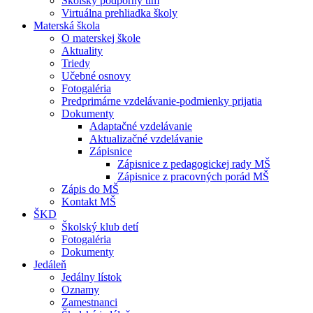
Školský podporný tím
Virtuálna prehliadka školy
Materská škola
O materskej škole
Aktuality
Triedy
Učebné osnovy
Fotogaléria
Predprimárne vzdelávanie-podmienky prijatia
Dokumenty
Adaptačné vzdelávanie
Aktualizačné vzdelávanie
Zápisnice
Zápisnice z pedagogickej rady MŠ
Zápisnice z pracovných porád MŠ
Zápis do MŠ
Kontakt MŠ
ŠKD
Školský klub detí
Fotogaléria
Dokumenty
Jedáleň
Jedálny lístok
Oznamy
Zamestnanci