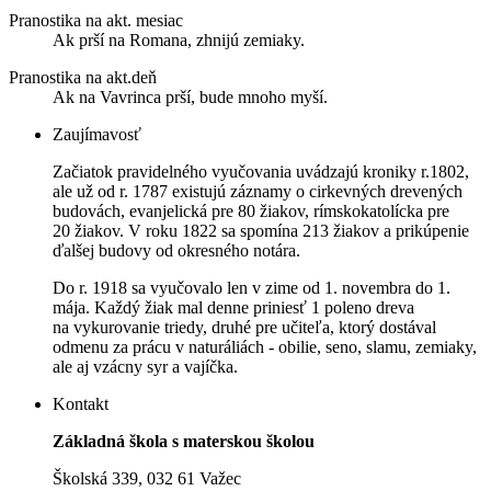
Pranostika na akt. mesiac
Ak prší na Romana, zhnijú zemiaky.
Pranostika na akt.deň
Ak na Vavrinca prší, bude mnoho myší.
Zaujímavosť
Začiatok pravidelného vyučovania uvádzajú kroniky r.1802,
ale už od r. 1787 existujú záznamy o cirkevných drevených
budovách, evanjelická pre 80 žiakov, rímskokatolícka pre
20 žiakov. V roku 1822 sa spomína 213 žiakov a prikúpenie
ďalšej budovy od okresného notára.
Do r. 1918 sa vyučovalo len v zime od 1. novembra do 1.
mája. Každý žiak mal denne priniesť 1 poleno dreva
na vykurovanie triedy, druhé pre učiteľa, ktorý dostával
odmenu za prácu v naturáliách - obilie, seno, slamu, zemiaky,
ale aj vzácny syr a vajíčka.
Kontakt
Základná škola s materskou školou
Školská 339, 032 61 Važec