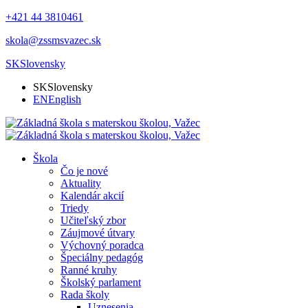
+421 44 3810461
skola@zssmsvazec.sk
SK
Slovensky
SK
Slovensky
EN
English
Škola
Čo je nové
Aktuality
Kalendár akcií
Triedy
Učiteľský zbor
Záujmové útvary
Výchovný poradca
Špeciálny pedagóg
Ranné kruhy
Školský parlament
Rada školy
Uznesenia