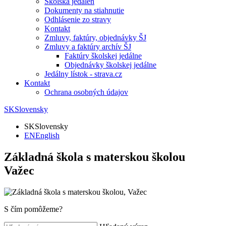
Školská jedáleň
Dokumenty na stiahnutie
Odhlásenie zo stravy
Kontakt
Zmluvy, faktúry, objednávky ŠJ
Zmluvy a faktúry archív ŠJ
Faktúry školskej jedálne
Objednávky školskej jedálne
Jedálny lístok - strava.cz
Kontakt
Ochrana osobných údajov
SK
Slovensky
SK
Slovensky
EN
English
Základná škola s materskou školou
Važec
S čím pomôžeme?