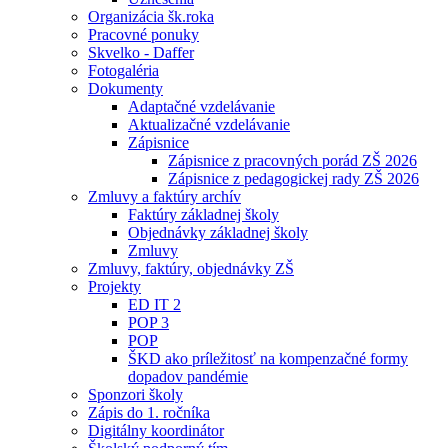
Organizácia šk.roka
Pracovné ponuky
Skvelko - Daffer
Fotogaléria
Dokumenty
Adaptačné vzdelávanie
Aktualizačné vzdelávanie
Zápisnice
Zápisnice z pracovných porád ZŠ 2026
Zápisnice z pedagogickej rady ZŠ 2026
Zmluvy a faktúry archív
Faktúry základnej školy
Objednávky základnej školy
Zmluvy
Zmluvy, faktúry, objednávky ZŠ
Projekty
ED IT 2
POP 3
POP
ŠKD ako príležitosť na kompenzačné formy
dopadov pandémie
Sponzori školy
Zápis do 1. ročníka
Digitálny koordinátor