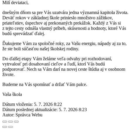
Milí deviataci,
dnešným dňom sa pre Vás uzatvára jedna významná kapitola života.
Deväť rokov v základnej škole prinieslo množstvo zážitkov,
priateľstiev, úspechov aj prekonaných prekážok. Každý z Vás si
z tejto cesty odnáša vlastný príbeh, skúsenosti a hodnoty, ktoré Vás
budú sprevádzať ďalej.
Ďakujeme Vám za spoločné roky, za Vašu energiu, nápady aj za to,
že ste boli súčasťou našej školskej rodiny.
Do ďalšej etapy Vám želáme veľa odvahy pri rozhodovaní,
vytrvalosť pri dosahovaní cieľov a ľudí, ktorí Vás budú
podporovať. Nech sa Vám darí na novej ceste štúdia aj v osobnom
živote.
Budeme na Vás spomínať a držať Vám palce.
Vaša škola
Dátum vloženia:
5. 7. 2026 8:22
Dátum poslednej aktualizácie:
5. 7. 2026 8:23
Autor:
Správca Webu