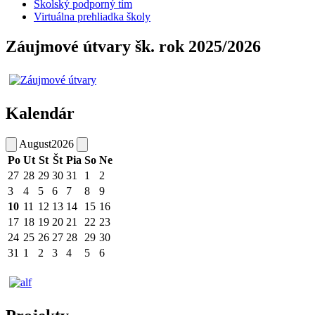
Školský podporný tím
Virtuálna prehliadka školy
Záujmové útvary šk. rok 2025/2026
Kalendár
August
2026
Po
Ut
St
Št
Pia
So
Ne
27
28
29
30
31
1
2
3
4
5
6
7
8
9
10
11
12
13
14
15
16
17
18
19
20
21
22
23
24
25
26
27
28
29
30
31
1
2
3
4
5
6