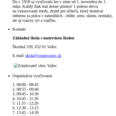
Do r. 1918 sa vyučovalo len v zime od 1. novembra do 1.
mája. Každý žiak mal denne priniesť 1 poleno dreva
na vykurovanie triedy, druhé pre učiteľa, ktorý dostával
odmenu za prácu v naturáliách - obilie, seno, slamu, zemiaky,
ale aj vzácny syr a vajíčka.
Kontakt
Základná škola s materskou školou
Školská 339, 032 61 Važec
E-mail:
skola@zssmsvazec.sk
Organizácia vyučovania
1. 08:00 - 08:45
2. 08:55 - 09:40
3. 09:45 - 10:30
4. 10:45 - 11:30
5. 11:35 - 12:20
6. 12:30 - 13:15
7. 13:45 - 14:30