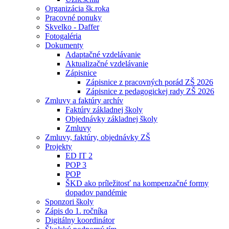
Organizácia šk.roka
Pracovné ponuky
Skvelko - Daffer
Fotogaléria
Dokumenty
Adaptačné vzdelávanie
Aktualizačné vzdelávanie
Zápisnice
Zápisnice z pracovných porád ZŠ 2026
Zápisnice z pedagogickej rady ZŠ 2026
Zmluvy a faktúry archív
Faktúry základnej školy
Objednávky základnej školy
Zmluvy
Zmluvy, faktúry, objednávky ZŠ
Projekty
ED IT 2
POP 3
POP
ŠKD ako príležitosť na kompenzačné formy
dopadov pandémie
Sponzori školy
Zápis do 1. ročníka
Digitálny koordinátor