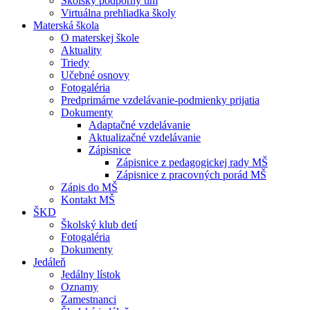
Školský podporný tím
Virtuálna prehliadka školy
Materská škola
O materskej škole
Aktuality
Triedy
Učebné osnovy
Fotogaléria
Predprimárne vzdelávanie-podmienky prijatia
Dokumenty
Adaptačné vzdelávanie
Aktualizačné vzdelávanie
Zápisnice
Zápisnice z pedagogickej rady MŠ
Zápisnice z pracovných porád MŠ
Zápis do MŠ
Kontakt MŠ
ŠKD
Školský klub detí
Fotogaléria
Dokumenty
Jedáleň
Jedálny lístok
Oznamy
Zamestnanci