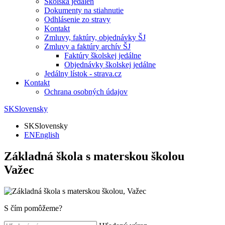
Školská jedáleň
Dokumenty na stiahnutie
Odhlásenie zo stravy
Kontakt
Zmluvy, faktúry, objednávky ŠJ
Zmluvy a faktúry archív ŠJ
Faktúry školskej jedálne
Objednávky školskej jedálne
Jedálny lístok - strava.cz
Kontakt
Ochrana osobných údajov
SK
Slovensky
SK
Slovensky
EN
English
Základná škola s materskou školou
Važec
S čím pomôžeme?