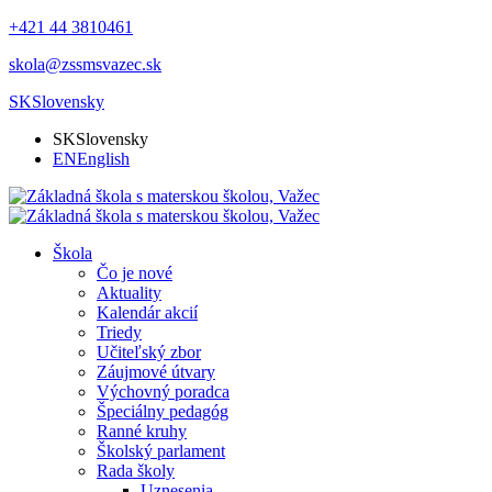
+421 44 3810461
skola@zssmsvazec.sk
SK
Slovensky
SK
Slovensky
EN
English
Škola
Čo je nové
Aktuality
Kalendár akcií
Triedy
Učiteľský zbor
Záujmové útvary
Výchovný poradca
Špeciálny pedagóg
Ranné kruhy
Školský parlament
Rada školy
Uznesenia