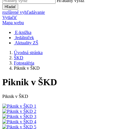
Hľadaný výraz
Hľadať
rozšírené vyhľadávanie
Vytlačiť
Mapa webu
E-knižka
Jedálniček
Aktuality ZŠ
Úvodná stránka
ŠKD
Fotogaléria
Piknik v ŠKD
Piknik v ŠKD
Piknik v ŠKD