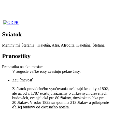
Sviatok
Meniny má
Štefánia
, Kajetán, Afra, Afrodita, Kajetána, Štefana
Pranostiky
Pranostika na akt. mesiac
V auguste veľké rosy zvestujú pekné časy.
Zaujímavosť
Začiatok pravidelného vyučovania uvádzajú kroniky r.1802,
ale už od r. 1787 existujú záznamy o cirkevných drevených
budovách, evanjelická pre 80 žiakov, rímskokatolícka pre
20 žiakov. V roku 1822 sa spomína 213 žiakov a prikúpenie
ďalšej budovy od okresného notára.