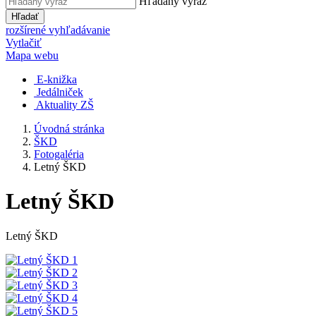
Hľadaný výraz
Hľadať
rozšírené vyhľadávanie
Vytlačiť
Mapa webu
E-knižka
Jedálniček
Aktuality ZŠ
Úvodná stránka
ŠKD
Fotogaléria
Letný ŠKD
Letný ŠKD
Letný ŠKD