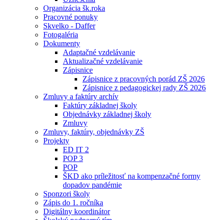
Organizácia šk.roka
Pracovné ponuky
Skvelko - Daffer
Fotogaléria
Dokumenty
Adaptačné vzdelávanie
Aktualizačné vzdelávanie
Zápisnice
Zápisnice z pracovných porád ZŠ 2026
Zápisnice z pedagogickej rady ZŠ 2026
Zmluvy a faktúry archív
Faktúry základnej školy
Objednávky základnej školy
Zmluvy
Zmluvy, faktúry, objednávky ZŠ
Projekty
ED IT 2
POP 3
POP
ŠKD ako príležitosť na kompenzačné formy
dopadov pandémie
Sponzori školy
Zápis do 1. ročníka
Digitálny koordinátor