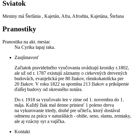
Sviatok
Meniny má
Štefánia
, Kajetán, Afra, Afrodita, Kajetána, Štefana
Pranostiky
Pranostika na akt. mesiac
Na Cyrika lapaj raka.
Zaujímavosť
Začiatok pravidelného vyučovania uvádzajú kroniky r.1802,
ale už od r. 1787 existujú záznamy o cirkevných drevených
budovách, evanjelická pre 80 žiakov, rímskokatolícka pre
20 žiakov. V roku 1822 sa spomína 213 žiakov a prikúpenie
ďalšej budovy od okresného notára.
Do r. 1918 sa vyučovalo len v zime od 1. novembra do 1.
mája. Každý žiak mal denne priniesť 1 poleno dreva
na vykurovanie triedy, druhé pre učiteľa, ktorý dostával
odmenu za prácu v naturáliách - obilie, seno, slamu, zemiaky,
ale aj vzácny syr a vajíčka.
Kontakt