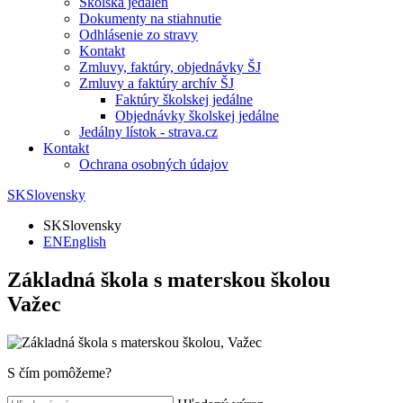
Školská jedáleň
Dokumenty na stiahnutie
Odhlásenie zo stravy
Kontakt
Zmluvy, faktúry, objednávky ŠJ
Zmluvy a faktúry archív ŠJ
Faktúry školskej jedálne
Objednávky školskej jedálne
Jedálny lístok - strava.cz
Kontakt
Ochrana osobných údajov
SK
Slovensky
SK
Slovensky
EN
English
Základná škola s materskou školou
Važec
S čím pomôžeme?