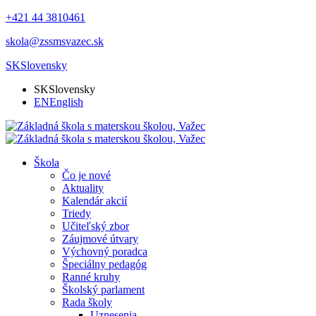
+421 44 3810461
skola@zssmsvazec.sk
SK
Slovensky
SK
Slovensky
EN
English
Škola
Čo je nové
Aktuality
Kalendár akcií
Triedy
Učiteľský zbor
Záujmové útvary
Výchovný poradca
Špeciálny pedagóg
Ranné kruhy
Školský parlament
Rada školy
Uznesenia