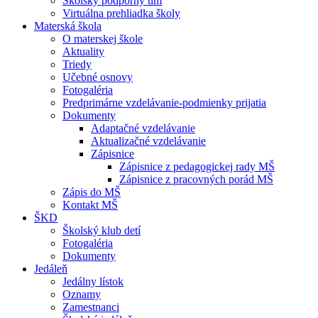
Školský podporný tím
Virtuálna prehliadka školy
Materská škola
O materskej škole
Aktuality
Triedy
Učebné osnovy
Fotogaléria
Predprimárne vzdelávanie-podmienky prijatia
Dokumenty
Adaptačné vzdelávanie
Aktualizačné vzdelávanie
Zápisnice
Zápisnice z pedagogickej rady MŠ
Zápisnice z pracovných porád MŠ
Zápis do MŠ
Kontakt MŠ
ŠKD
Školský klub detí
Fotogaléria
Dokumenty
Jedáleň
Jedálny lístok
Oznamy
Zamestnanci