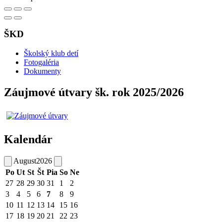
ŠKD
Školský klub detí
Fotogaléria
Dokumenty
Záujmové útvary šk. rok 2025/2026
Kalendár
August
2026
Po
Ut
St
Št
Pia
So
Ne
27
28
29
30
31
1
2
3
4
5
6
7
8
9
10
11
12
13
14
15
16
17
18
19
20
21
22
23