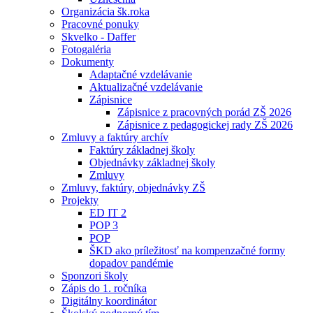
Organizácia šk.roka
Pracovné ponuky
Skvelko - Daffer
Fotogaléria
Dokumenty
Adaptačné vzdelávanie
Aktualizačné vzdelávanie
Zápisnice
Zápisnice z pracovných porád ZŠ 2026
Zápisnice z pedagogickej rady ZŠ 2026
Zmluvy a faktúry archív
Faktúry základnej školy
Objednávky základnej školy
Zmluvy
Zmluvy, faktúry, objednávky ZŠ
Projekty
ED IT 2
POP 3
POP
ŠKD ako príležitosť na kompenzačné formy
dopadov pandémie
Sponzori školy
Zápis do 1. ročníka
Digitálny koordinátor