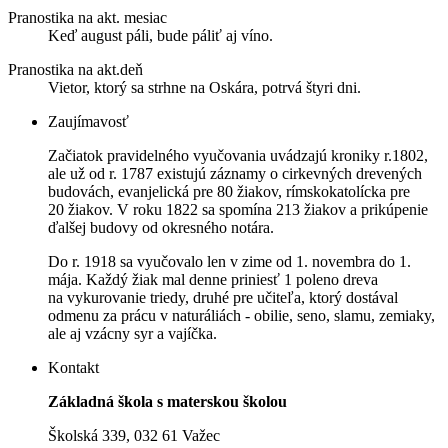
Pranostika na akt. mesiac
Keď august páli, bude páliť aj víno.
Pranostika na akt.deň
Vietor, ktorý sa strhne na Oskára, potrvá štyri dni.
Zaujímavosť
Začiatok pravidelného vyučovania uvádzajú kroniky r.1802,
ale už od r. 1787 existujú záznamy o cirkevných drevených
budovách, evanjelická pre 80 žiakov, rímskokatolícka pre
20 žiakov. V roku 1822 sa spomína 213 žiakov a prikúpenie
ďalšej budovy od okresného notára.
Do r. 1918 sa vyučovalo len v zime od 1. novembra do 1.
mája. Každý žiak mal denne priniesť 1 poleno dreva
na vykurovanie triedy, druhé pre učiteľa, ktorý dostával
odmenu za prácu v naturáliách - obilie, seno, slamu, zemiaky,
ale aj vzácny syr a vajíčka.
Kontakt
Základná škola s materskou školou
Školská 339, 032 61 Važec