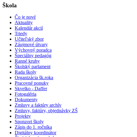
Škola
Čo je nové
Aktuality
Kalendár akcií
Triedy
Učiteľský zbor
Záujmové útvary
Výchovný poradca
Špeciálny pedagóg
Ranné kruhy
Školský parlament
Rada školy
Organizácia šk.roka
Pracovné ponuky
Skvelko - Daffer
Fotogaléria
Dokumenty
Zmluvy a faktúry archív
Zmluvy, faktúry, objednávky ZŠ
Projekty
Sponzori školy
Zápis do 1. ročníka
Digitálny koordinátor