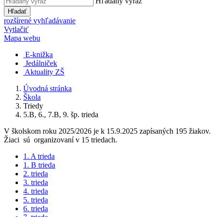
Hľadaný výraz
Hľadať
rozšírené vyhľadávanie
Vytlačiť
Mapa webu
E-knižka
Jedálniček
Aktuality ZŠ
Úvodná stránka
Škola
Triedy
5.B, 6., 7.B, 9. šp. trieda
V školskom roku 2025/2026 je k 15.9.2025 zapísaných 195 žiakov.
Žiaci sú organizovaní v 15 triedach.
1. A trieda
1. B trieda
2. trieda
3. trieda
4. trieda
5. trieda
6. trieda