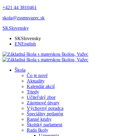
+421 44 3810461
skola@zssmsvazec.sk
SK
Slovensky
SK
Slovensky
EN
English
Škola
Čo je nové
Aktuality
Kalendár akcií
Triedy
Učiteľský zbor
Záujmové útvary
Výchovný poradca
Špeciálny pedagóg
Ranné kruhy
Školský parlament
Rada školy
Uznesenia