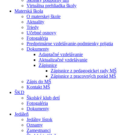
Školský podporný tím
Virtuálna prehliadka školy
Materská škola
O materskej škole
Aktuality
Triedy
Učebné osnovy
Fotogaléria
Predprimárne vzdelávanie-podmienky prijatia
Dokumenty
Adaptačné vzdelávanie
Aktualizačné vzdelávanie
Zápisnice
Zápisnice z pedagogickej rady MŠ
Zápisnice z pracovných porád MŠ
Zápis do MŠ
Kontakt MŠ
ŠKD
Školský klub detí
Fotogaléria
Dokumenty
Jedáleň
Jedálny lístok
Oznamy
Zamestnanci