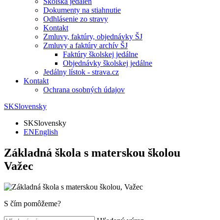
Školská jedáleň
Dokumenty na stiahnutie
Odhlásenie zo stravy
Kontakt
Zmluvy, faktúry, objednávky ŠJ
Zmluvy a faktúry archív ŠJ
Faktúry školskej jedálne
Objednávky školskej jedálne
Jedálny lístok - strava.cz
Kontakt
Ochrana osobných údajov
SK
Slovensky
SK
Slovensky
EN
English
Základná škola s materskou školou
Važec
S čím pomôžeme?