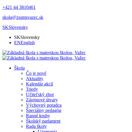
+421 44 3810461
skola@zssmsvazec.sk
SK
Slovensky
SK
Slovensky
EN
English
Škola
Čo je nové
Aktuality
Kalendár akcií
Triedy
Učiteľský zbor
Záujmové útvary
Výchovný poradca
Špeciálny pedagóg
Ranné kruhy
Školský parlament
Rada školy
Uznesenia