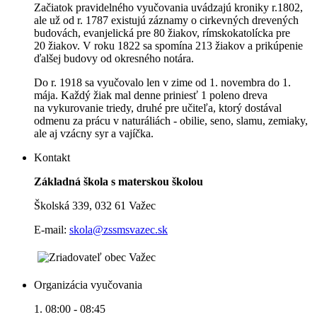
Začiatok pravidelného vyučovania uvádzajú kroniky r.1802,
ale už od r. 1787 existujú záznamy o cirkevných drevených
budovách, evanjelická pre 80 žiakov, rímskokatolícka pre
20 žiakov. V roku 1822 sa spomína 213 žiakov a prikúpenie
ďalšej budovy od okresného notára.
Do r. 1918 sa vyučovalo len v zime od 1. novembra do 1.
mája. Každý žiak mal denne priniesť 1 poleno dreva
na vykurovanie triedy, druhé pre učiteľa, ktorý dostával
odmenu za prácu v naturáliách - obilie, seno, slamu, zemiaky,
ale aj vzácny syr a vajíčka.
Kontakt
Základná škola s materskou školou
Školská 339, 032 61 Važec
E-mail:
skola@zssmsvazec.sk
Organizácia vyučovania
1. 08:00 - 08:45