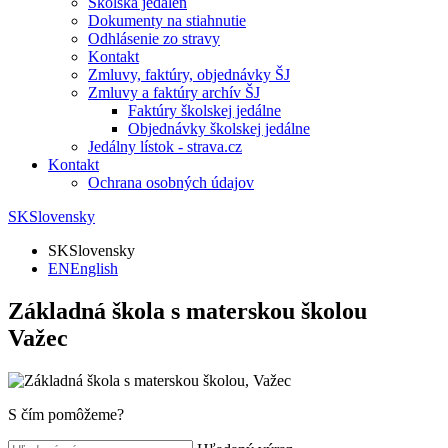
Školská jedáleň
Dokumenty na stiahnutie
Odhlásenie zo stravy
Kontakt
Zmluvy, faktúry, objednávky ŠJ
Zmluvy a faktúry archív ŠJ
Faktúry školskej jedálne
Objednávky školskej jedálne
Jedálny lístok - strava.cz
Kontakt
Ochrana osobných údajov
SK
Slovensky
SK
Slovensky
EN
English
Základná škola s materskou školou
Važec
S čím pomôžeme?