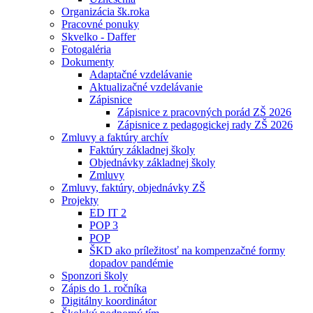
Organizácia šk.roka
Pracovné ponuky
Skvelko - Daffer
Fotogaléria
Dokumenty
Adaptačné vzdelávanie
Aktualizačné vzdelávanie
Zápisnice
Zápisnice z pracovných porád ZŠ 2026
Zápisnice z pedagogickej rady ZŠ 2026
Zmluvy a faktúry archív
Faktúry základnej školy
Objednávky základnej školy
Zmluvy
Zmluvy, faktúry, objednávky ZŠ
Projekty
ED IT 2
POP 3
POP
ŠKD ako príležitosť na kompenzačné formy
dopadov pandémie
Sponzori školy
Zápis do 1. ročníka
Digitálny koordinátor