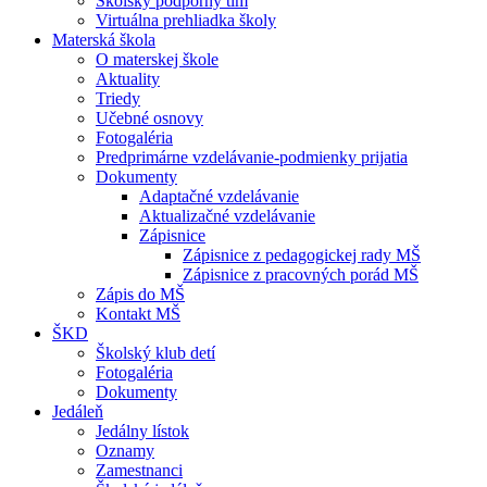
Školský podporný tím
Virtuálna prehliadka školy
Materská škola
O materskej škole
Aktuality
Triedy
Učebné osnovy
Fotogaléria
Predprimárne vzdelávanie-podmienky prijatia
Dokumenty
Adaptačné vzdelávanie
Aktualizačné vzdelávanie
Zápisnice
Zápisnice z pedagogickej rady MŠ
Zápisnice z pracovných porád MŠ
Zápis do MŠ
Kontakt MŠ
ŠKD
Školský klub detí
Fotogaléria
Dokumenty
Jedáleň
Jedálny lístok
Oznamy
Zamestnanci