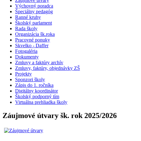
Záujmové útvary
Výchovný poradca
Špeciálny pedagóg
Ranné kruhy
Školský parlament
Rada školy
Organizácia šk.roka
Pracovné ponuky
Skvelko - Daffer
Fotogaléria
Dokumenty
Zmluvy a faktúry archív
Zmluvy, faktúry, objednávky ZŠ
Projekty
Sponzori školy
Zápis do 1. ročníka
Digitálny koordinátor
Školský podporný tím
Virtuálna prehliadka školy
Záujmové útvary šk. rok 2025/2026