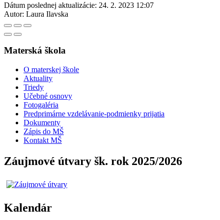
Dátum poslednej aktualizácie:
24. 2. 2023 12:07
Autor:
Laura Ilavska
Materská škola
O materskej škole
Aktuality
Triedy
Učebné osnovy
Fotogaléria
Predprimárne vzdelávanie-podmienky prijatia
Dokumenty
Zápis do MŠ
Kontakt MŠ
Záujmové útvary šk. rok 2025/2026
Kalendár