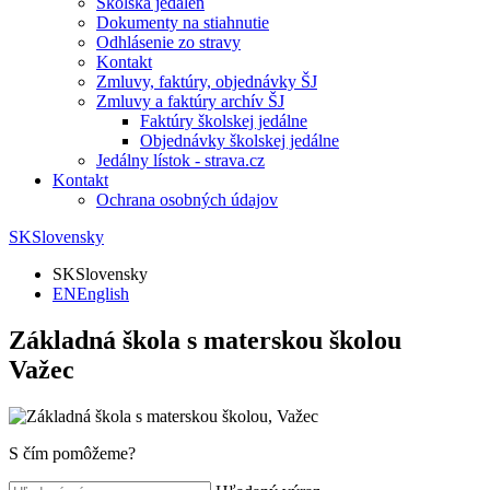
Školská jedáleň
Dokumenty na stiahnutie
Odhlásenie zo stravy
Kontakt
Zmluvy, faktúry, objednávky ŠJ
Zmluvy a faktúry archív ŠJ
Faktúry školskej jedálne
Objednávky školskej jedálne
Jedálny lístok - strava.cz
Kontakt
Ochrana osobných údajov
SK
Slovensky
SK
Slovensky
EN
English
Základná škola s materskou školou
Važec
S čím pomôžeme?