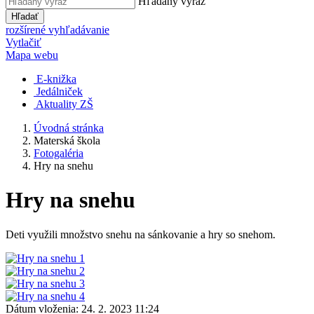
Hľadaný výraz
Hľadať
rozšírené vyhľadávanie
Vytlačiť
Mapa webu
E-knižka
Jedálniček
Aktuality ZŠ
Úvodná stránka
Materská škola
Fotogaléria
Hry na snehu
Hry na snehu
Deti využili množstvo snehu na sánkovanie a hry so snehom.
Dátum vloženia:
24. 2. 2023 11:24