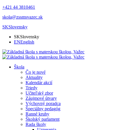
+421 44 3810461
skola@zssmsvazec.sk
SK
Slovensky
SK
Slovensky
EN
English
Škola
Čo je nové
Aktuality
Kalendár akcií
Triedy
Učiteľský zbor
Záujmové útvary
Výchovný poradca
Špeciálny pedagóg
Ranné kruhy
Školský parlament
Rada školy
Uznesenia