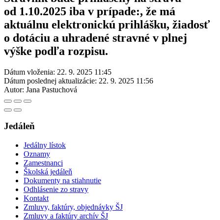
od 1.10.2025 iba v prípade:, že má
aktuálnu elektronickú prihlášku, žiadosť
o dotáciu a uhradené stravné v plnej
výške podľa rozpisu.
Dátum vloženia:
22. 9. 2025 11:45
Dátum poslednej aktualizácie:
22. 9. 2025 11:56
Autor:
Jana Pastuchová
Jedáleň
Jedálny lístok
Oznamy
Zamestnanci
Školská jedáleň
Dokumenty na stiahnutie
Odhlásenie zo stravy
Kontakt
Zmluvy, faktúry, objednávky ŠJ
Zmluvy a faktúry archív ŠJ