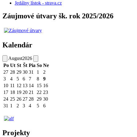
Jedálny lístok - strava.cz
Záujmové útvary šk. rok 2025/2026
Kalendár
August
2026
Po
Ut
St
Št
Pia
So
Ne
27
28
29
30
31
1
2
3
4
5
6
7
8
9
10
11
12
13
14
15
16
17
18
19
20
21
22
23
24
25
26
27
28
29
30
31
1
2
3
4
5
6
Projekty