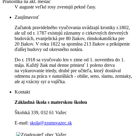
Pranostika na akt. mesiac
V auguste veľké rosy zvestujú pekné časy.
Zaujímavosť
Začiatok pravidelného vyučovania uvádzajú kroniky r.1802,
ale už od r. 1787 existujú záznamy o cirkevných drevených
budovách, evanjelická pre 80 žiakov, rímskokatolícka pre
20 žiakov. V roku 1822 sa spomína 213 žiakov a prikúpenie
ďalšej budovy od okresného notára.
Do r. 1918 sa vyučovalo len v zime od 1. novembra do 1.
mája. Každý žiak mal denne priniesť 1 poleno dreva
na vykurovanie triedy, druhé pre učiteľa, ktorý dostával
odmenu za prácu v naturáliách - obilie, seno, slamu, zemiaky,
ale aj vzácny syr a vajíčka.
Kontakt
Základná škola s materskou školou
Školská 339, 032 61 Važec
E-mail:
skola@zssmsvazec.sk