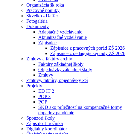
Organizácia šk.roka
Pracovné ponuky
Skvelko - Daffer
Fotogaléria
Dokumenty
Adaptačné vzdelávanie
Aktualizačné vzdelávanie
Zápisnice
Zápisnice z pracovných porád ZŠ 2026
Zápisnice z pedagogickej rady ZŠ 2026
Zmluvy a faktúry archív
Faktúry základnej školy
Objednávky základnej školy
Zmluvy
Zmluvy, faktúry, objednávky ZŠ
Projekty
ED IT 2
POP 3
POP
ŠKD ako príležitosť na kompenzačné formy
dopadov pandémie
Sponzori školy
Zápis do 1. ročníka
Digitálny koordinátor