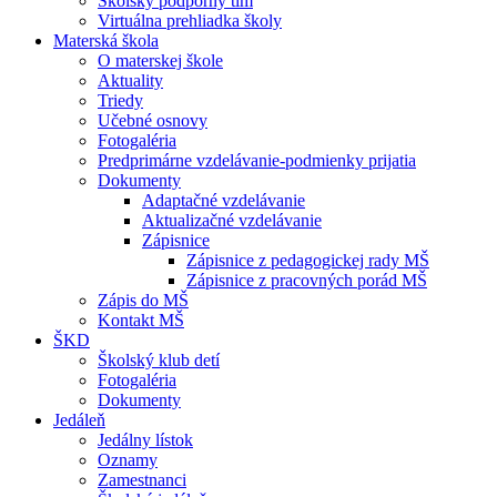
Školský podporný tím
Virtuálna prehliadka školy
Materská škola
O materskej škole
Aktuality
Triedy
Učebné osnovy
Fotogaléria
Predprimárne vzdelávanie-podmienky prijatia
Dokumenty
Adaptačné vzdelávanie
Aktualizačné vzdelávanie
Zápisnice
Zápisnice z pedagogickej rady MŠ
Zápisnice z pracovných porád MŠ
Zápis do MŠ
Kontakt MŠ
ŠKD
Školský klub detí
Fotogaléria
Dokumenty
Jedáleň
Jedálny lístok
Oznamy
Zamestnanci