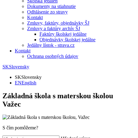
Školská jedáleň
Dokumenty na stiahnutie
Odhlásenie zo stravy
Kontakt
Zmluvy, faktúry, objednávky ŠJ
Zmluvy a faktúry archív ŠJ
Faktúry školskej jedálne
Objednávky školskej jedálne
Jedálny lístok - strava.cz
Kontakt
Ochrana osobných údajov
SK
Slovensky
SK
Slovensky
EN
English
Základná škola s materskou školou
Važec
S čím pomôžeme?