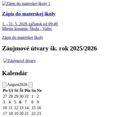
Zápis do materskej školy
1. - 31. 5. 2026 začiatok od 09:49
Miesto konania:
Škola - Važec
Zápis do materskej školy
Záujmové útvary šk. rok 2025/2026
Kalendár
August
2026
Po
Ut
St
Št
Pia
So
Ne
27
28
29
30
31
1
2
3
4
5
6
7
8
9
10
11
12
13
14
15
16
17
18
19
20
21
22
23