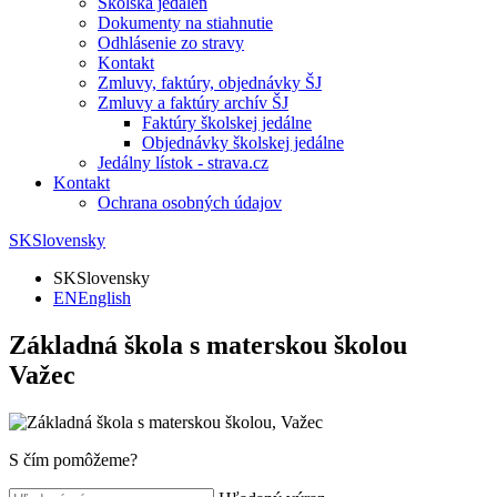
Školská jedáleň
Dokumenty na stiahnutie
Odhlásenie zo stravy
Kontakt
Zmluvy, faktúry, objednávky ŠJ
Zmluvy a faktúry archív ŠJ
Faktúry školskej jedálne
Objednávky školskej jedálne
Jedálny lístok - strava.cz
Kontakt
Ochrana osobných údajov
SK
Slovensky
SK
Slovensky
EN
English
Základná škola s materskou školou
Važec
S čím pomôžeme?