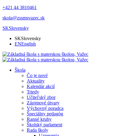
+421 44 3810461
skola@zssmsvazec.sk
SK
Slovensky
SK
Slovensky
EN
English
Škola
Čo je nové
Aktuality
Kalendár akcií
Triedy
Učiteľský zbor
Záujmové útvary
Výchovný poradca
Špeciálny pedagóg
Ranné kruhy
Školský parlament
Rada školy
Uznesenia