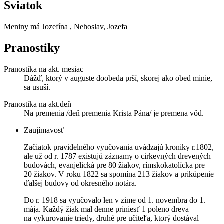
Sviatok
Meniny má
Jozefína
, Nehoslav, Jozefa
Pranostiky
Pranostika na akt. mesiac
Dážď, ktorý v auguste doobeda prší, skorej ako obed minie,
sa usuší.
Pranostika na akt.deň
Na premenia /deň premenia Krista Pána/ je premena vôd.
Zaujímavosť
Začiatok pravidelného vyučovania uvádzajú kroniky r.1802,
ale už od r. 1787 existujú záznamy o cirkevných drevených
budovách, evanjelická pre 80 žiakov, rímskokatolícka pre
20 žiakov. V roku 1822 sa spomína 213 žiakov a prikúpenie
ďalšej budovy od okresného notára.
Do r. 1918 sa vyučovalo len v zime od 1. novembra do 1.
mája. Každý žiak mal denne priniesť 1 poleno dreva
na vykurovanie triedy, druhé pre učiteľa, ktorý dostával