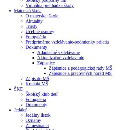
Školský podporný tím
Virtuálna prehliadka školy
Materská škola
O materskej škole
Aktuality
Triedy
Učebné osnovy
Fotogaléria
Predprimárne vzdelávanie-podmienky prijatia
Dokumenty
Adaptačné vzdelávanie
Aktualizačné vzdelávanie
Zápisnice
Zápisnice z pedagogickej rady MŠ
Zápisnice z pracovných porád MŠ
Zápis do MŠ
Kontakt MŠ
ŠKD
Školský klub detí
Fotogaléria
Dokumenty
Jedáleň
Jedálny lístok
Oznamy
Zamestnanci