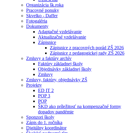
Organizácia šk.roka
Pracovné ponuky
Skvelko - Daffer
Fotogaléria
Dokumenty
Adaptačné vzdelávanie
Aktualizačné vzdelávanie
Zápisnice
Zápisnice z pracovných porád ZŠ 2026
Zápisnice z pedagogickej rady ZŠ 2026
Zmluvy a faktúry archív
Faktúry základnej školy
Objednávky základnej školy
Zmluvy
Zmluvy, faktúry, objednávky ZŠ
Projekty
ED IT 2
POP 3
POP
ŠKD ako príležitosť na kompenzačné formy
dopadov pandémie
Sponzori školy
Zápis do 1. ročníka
Digitálny koordinátor