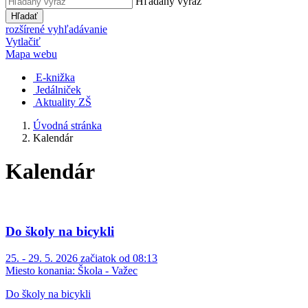
Hľadaný výraz
Hľadať
rozšírené vyhľadávanie
Vytlačiť
Mapa webu
E-knižka
Jedálniček
Aktuality ZŠ
Úvodná stránka
Kalendár
Kalendár
Do školy na bicykli
25. - 29. 5. 2026 začiatok od 08:13
Miesto konania:
Škola - Važec
Do školy na bicykli