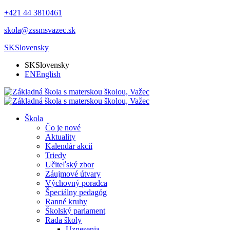
+421 44 3810461
skola@zssmsvazec.sk
SK
Slovensky
SK
Slovensky
EN
English
Škola
Čo je nové
Aktuality
Kalendár akcií
Triedy
Učiteľský zbor
Záujmové útvary
Výchovný poradca
Špeciálny pedagóg
Ranné kruhy
Školský parlament
Rada školy
Uznesenia