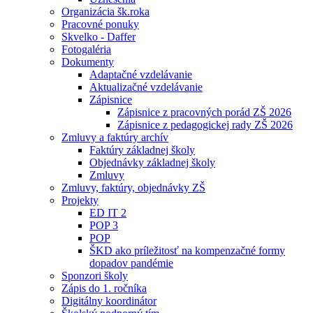
Organizácia šk.roka
Pracovné ponuky
Skvelko - Daffer
Fotogaléria
Dokumenty
Adaptačné vzdelávanie
Aktualizačné vzdelávanie
Zápisnice
Zápisnice z pracovných porád ZŠ 2026
Zápisnice z pedagogickej rady ZŠ 2026
Zmluvy a faktúry archív
Faktúry základnej školy
Objednávky základnej školy
Zmluvy
Zmluvy, faktúry, objednávky ZŠ
Projekty
ED IT 2
POP 3
POP
ŠKD ako príležitosť na kompenzačné formy
dopadov pandémie
Sponzori školy
Zápis do 1. ročníka
Digitálny koordinátor