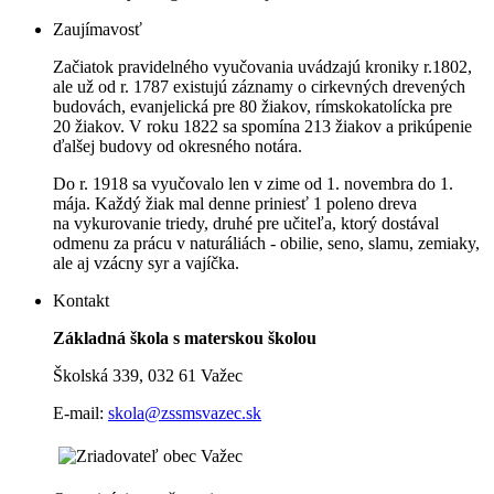
Zaujímavosť
Začiatok pravidelného vyučovania uvádzajú kroniky r.1802,
ale už od r. 1787 existujú záznamy o cirkevných drevených
budovách, evanjelická pre 80 žiakov, rímskokatolícka pre
20 žiakov. V roku 1822 sa spomína 213 žiakov a prikúpenie
ďalšej budovy od okresného notára.
Do r. 1918 sa vyučovalo len v zime od 1. novembra do 1.
mája. Každý žiak mal denne priniesť 1 poleno dreva
na vykurovanie triedy, druhé pre učiteľa, ktorý dostával
odmenu za prácu v naturáliách - obilie, seno, slamu, zemiaky,
ale aj vzácny syr a vajíčka.
Kontakt
Základná škola s materskou školou
Školská 339, 032 61 Važec
E-mail:
skola@zssmsvazec.sk