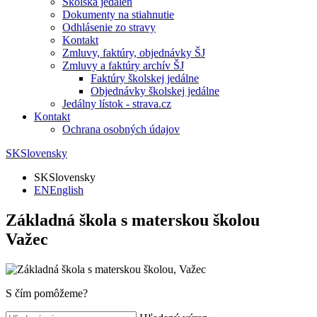
Školská jedáleň
Dokumenty na stiahnutie
Odhlásenie zo stravy
Kontakt
Zmluvy, faktúry, objednávky ŠJ
Zmluvy a faktúry archív ŠJ
Faktúry školskej jedálne
Objednávky školskej jedálne
Jedálny lístok - strava.cz
Kontakt
Ochrana osobných údajov
SK
Slovensky
SK
Slovensky
EN
English
Základná škola s materskou školou
Važec
S čím pomôžeme?