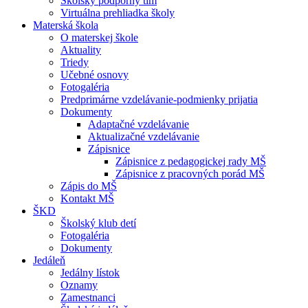
Školský podporný tím
Virtuálna prehliadka školy
Materská škola
O materskej škole
Aktuality
Triedy
Učebné osnovy
Fotogaléria
Predprimárne vzdelávanie-podmienky prijatia
Dokumenty
Adaptačné vzdelávanie
Aktualizačné vzdelávanie
Zápisnice
Zápisnice z pedagogickej rady MŠ
Zápisnice z pracovných porád MŠ
Zápis do MŠ
Kontakt MŠ
ŠKD
Školský klub detí
Fotogaléria
Dokumenty
Jedáleň
Jedálny lístok
Oznamy
Zamestnanci