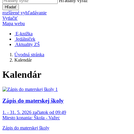
Hľadaný výraz
Hľadať
rozšírené vyhľadávanie
Vytlačiť
Mapa webu
E-knižka
Jedálniček
Aktuality ZŠ
Úvodná stránka
Kalendár
Kalendár
Zápis do materskej školy
1. - 31. 5. 2026 začiatok od 09:49
Miesto konania:
Škola - Važec
Zápis do materskej školy